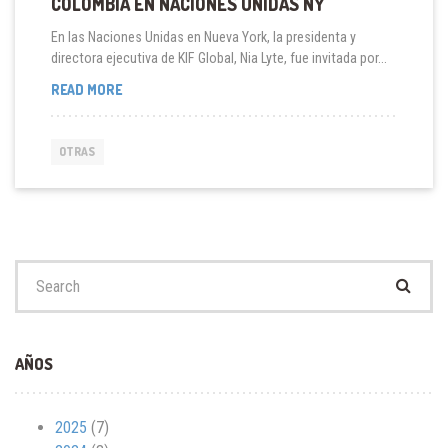
COLOMBIA EN NACIONES UNIDAS NY
En las Naciones Unidas en Nueva York, la presidenta y
directora ejecutiva de KIF Global, Nia Lyte, fue invitada por...
PANEL
READ MORE
PARA
EL
PROGRAMA
OTRAS
KIF
WOMEN
COLOMBIA
EN
NACIONES
UNIDAS
Search
NY
for:
AÑOS
2025
(7)