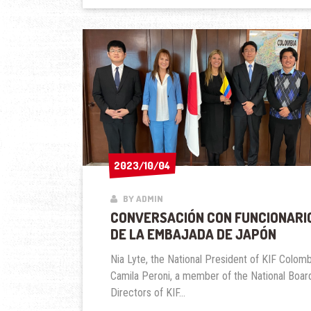
EN
COLOMBIA
2023/10/04
2023/10/04
BY ADMIN
CONVERSACIÓN CON FUNCIONARI
DE LA EMBAJADA DE JAPÓN
Nia Lyte, the National President of KIF Colomb
Camila Peroni, a member of the National Boar
Directors of KIF...