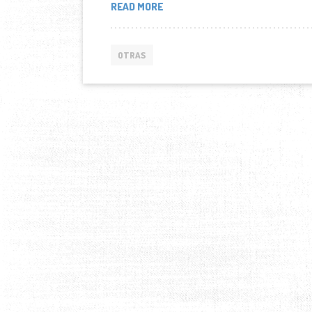
CONVERSACIÓN
READ MORE
CON
FUNCIONARIOS
DE
OTRAS
LA
EMBAJADA
DE
JAPÓN