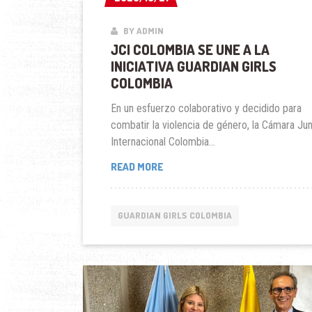
BY ADMIN
JCI COLOMBIA SE UNE A LA
INICIATIVA GUARDIAN GIRLS
COLOMBIA
En un esfuerzo colaborativo y decidido para
combatir la violencia de género, la Cámara Jun
Internacional Colombia...
JCI
READ MORE
COLOMBIA
SE
UNE
GUARDIAN GIRLS COLOMBIA
A
LA
INICIATIVA
GUARDIAN
GIRLS
COLOMBIA