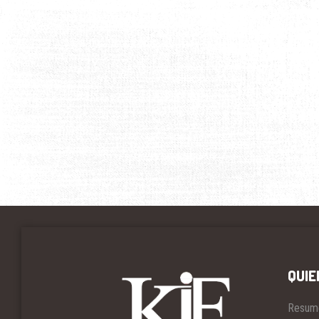
QUIE
Resum