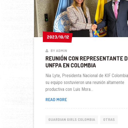
2023/10/12
2023/10/12
BY ADMIN
REUNIÓN CON REPRESENTANTE D
UNFPA EN COLOMBIA
Nia Lyte, Presidenta Nacional de KIF Colombia
su equipo sostuvieron una reunión altamente
productiva con Luis Mora...
REUNIÓN
READ MORE
CON
REPRESENTANTE
DE
GUARDIAN GIRLS COLOMBIA
OTRAS
UNFPA