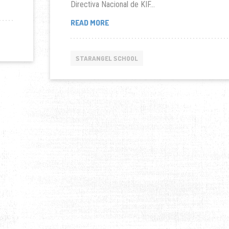
Directiva Nacional de KIF...
STARANGEL:
READ MORE
ASISTENCIA
EDUCATIVA
A
STARANGEL SCHOOL
UNA
ESCUELA
EN
CACHIPAY