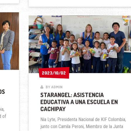
SOBRE
NUEVO
PROYECTO
2023/10/02
2023/10/02
BY ADMIN
OS
STARANGEL: ASISTENCIA
EDUCATIVA A UNA ESCUELA EN
CACHIPAY
ia,
d of
Nia Lyte, Presidenta Nacional de KIF Colombia,
junto con Camila Peroni, Miembro de la Junta