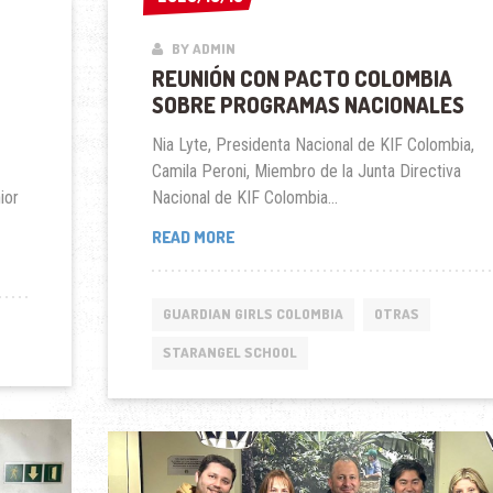
BY ADMIN
REUNIÓN CON PACTO COLOMBIA
SOBRE PROGRAMAS NACIONALES
Nia Lyte, Presidenta Nacional de KIF Colombia,
Camila Peroni, Miembro de la Junta Directiva
ior
Nacional de KIF Colombia...
REUNIÓN
READ MORE
CON
PACTO
COLOMBIA
GUARDIAN GIRLS COLOMBIA
OTRAS
SOBRE
STARANGEL SCHOOL
PROGRAMAS
NACIONALES