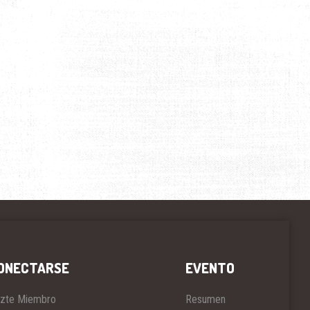
ONECTARSE
EVENTO
zte Miembro
Resumen