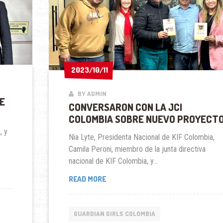
2023/10/11
2023/10/11
BY ADMIN
E
CONVERSARON CON LA JCI
COLOMBIA SOBRE NUEVO PROYECT
, y
Nia Lyte, Presidenta Nacional de KIF Colombia,
Camila Peroni, miembro de la junta directiva
nacional de KIF Colombia, y...
CONVERSARON
READ MORE
CON
LA
JCI
GUARDIAN GIRLS COLOMBIA
COLOMBIA