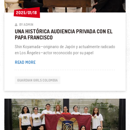
2025/01/18
2025/01/18
BY ADMIN
UNA HISTÓRICA AUDIENCIA PRIVADA CON EL
PAPA FRANCISCO
Shin Koyamada—originario de Japón y actualmente radicado
en Los Ángeles—actor reconocido por su papel
UNA
READ MORE
HISTÓRICA
AUDIENCIA
PRIVADA
GUARDIAN GIRLS COLOMBIA
CON
EL
PAPA
FRANCISCO