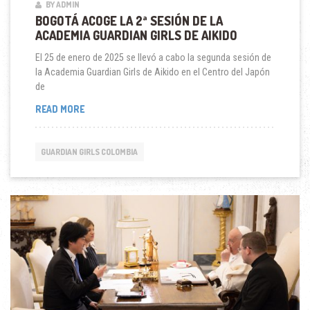
BY ADMIN
BOGOTÁ ACOGE LA 2ª SESIÓN DE LA
ACADEMIA GUARDIAN GIRLS DE AIKIDO
El 25 de enero de 2025 se llevó a cabo la segunda sesión de
la Academia Guardian Girls de Aikido en el Centro del Japón
de
BOGOTÁ
READ MORE
ACOGE
LA
2ª
GUARDIAN GIRLS COLOMBIA
SESIÓN
DE
LA
ACADEMIA
GUARDIAN
GIRLS
DE
AIKIDO