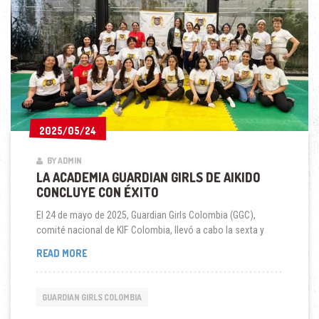
2025/05/24
2025/05/24
BY ADMIN
LA ACADEMIA GUARDIAN GIRLS DE AIKIDO
CONCLUYE CON ÉXITO
El 24 de mayo de 2025, Guardian Girls Colombia (GGC),
comité nacional de KIF Colombia, llevó a cabo la sexta y
LA
READ MORE
ACADEMIA
GUARDIAN
GIRLS
GUARDIAN GIRLS COLOMBIA
DE