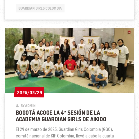
DE
LA
GUARDIAN GIRLS COLOMBIA
ACADEMIA
GUARDIAN
GIRLS
DE
AIKIDO
EN
BOGOTÁ
2025/03/29
2025/03/29
BY ADMIN
BOGOTÁ ACOGE LA 4ª SESIÓN DE LA
ACADEMIA GUARDIAN GIRLS DE AIKIDO
El 29 de marzo de 2025, Guardian Girls Colombia (GGC),
comité nacional de KIF Colombia, llevó a cabo la cuarta