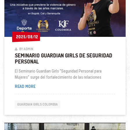
2025/08/12
2025/08/12
BY ADMIN
SEMINARIO GUARDIAN GIRLS DE SEGURIDAD
PERSONAL
El Seminario Guardian Girls “Seguridad Personal para
Mujeres” surge del fortalecimiento de las relaciones
SEMINARIO
READ MORE
GUARDIAN
GIRLS
DE
GUARDIAN GIRLS COLOMBIA
SEGURIDAD
PERSONAL