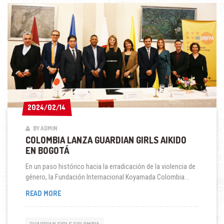
EN
COLOMBIA
2024/02/14
2024/02/14
BY ADMIN
COLOMBIA LANZA GUARDIAN GIRLS AIKIDO
EN BOGOTÁ
En un paso histórico hacia la erradicación de la violencia de
género, la Fundación Internacional Koyamada Colombia...
COLOMBIA
READ MORE
LANZA
GUARDIAN
GIRLS