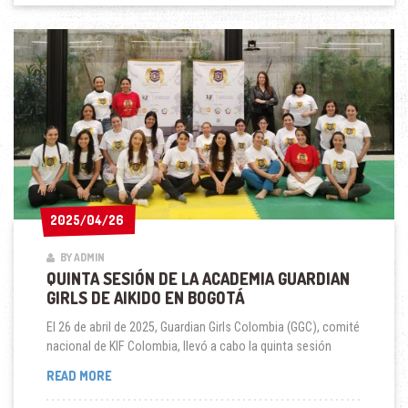
AIKIDO
CONCLUYE
CON
ÉXITO
2025/04/26
2025/04/26
BY ADMIN
QUINTA SESIÓN DE LA ACADEMIA GUARDIAN
GIRLS DE AIKIDO EN BOGOTÁ
El 26 de abril de 2025, Guardian Girls Colombia (GGC), comité
nacional de KIF Colombia, llevó a cabo la quinta sesión
QUINTA
READ MORE
SESIÓN