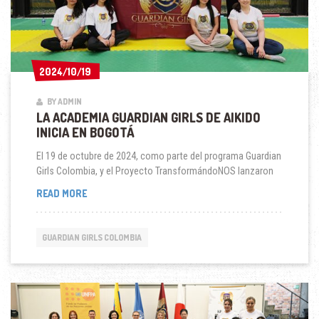
2024/10/19
2024/10/19
BY ADMIN
LA ACADEMIA GUARDIAN GIRLS DE AIKIDO
INICIA EN BOGOTÁ
El 19 de octubre de 2024, como parte del programa Guardian
Girls Colombia, y el Proyecto TransformándoNOS lanzaron
LA
READ MORE
ACADEMIA
GUARDIAN
GIRLS
GUARDIAN GIRLS COLOMBIA
DE
AIKIDO
INICIA
EN
BOGOTÁ