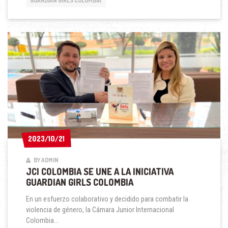
GUARDIAN GIRLS COLOMBIA
AIKIDO
EN
BOGOTÁ
2023/10/21
2023/10/21
BY ADMIN
JCI COLOMBIA SE UNE A LA INICIATIVA
GUARDIAN GIRLS COLOMBIA
En un esfuerzo colaborativo y decidido para combatir la
violencia de género, la Cámara Junior Internacional
Colombia...