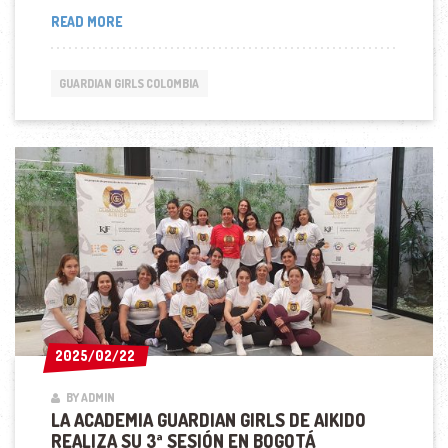
BOGOTÁ
READ MORE
ACOGE
LA
4ª
GUARDIAN GIRLS COLOMBIA
SESIÓN
DE
LA
ACADEMIA
GUARDIAN
GIRLS
DE
AIKIDO
2025/02/22
2025/02/22
BY ADMIN
LA ACADEMIA GUARDIAN GIRLS DE AIKIDO
REALIZA SU 3ª SESIÓN EN BOGOTÁ