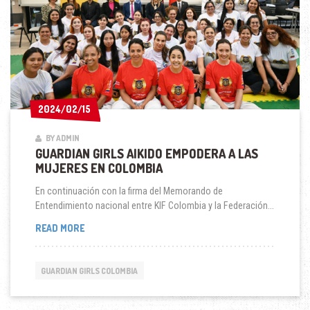
2024/02/15
2024/02/15
BY ADMIN
GUARDIAN GIRLS AIKIDO EMPODERA A LAS
MUJERES EN COLOMBIA
En continuación con la firma del Memorando de
Entendimiento nacional entre KIF Colombia y la Federación...
GUARDIAN
READ MORE
GIRLS
AIKIDO
EMPODERA
GUARDIAN GIRLS COLOMBIA
A
LAS
MUJERES