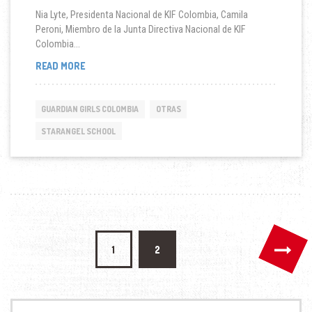
Nia Lyte, Presidenta Nacional de KIF Colombia, Camila
Peroni, Miembro de la Junta Directiva Nacional de KIF
Colombia...
REUNIÓN
READ MORE
CON
PACTO
COLOMBIA
GUARDIAN GIRLS COLOMBIA
OTRAS
SOBRE
PROGRAMAS
STARANGEL SCHOOL
NACIONALES
Posts
1
2
pagination
Search