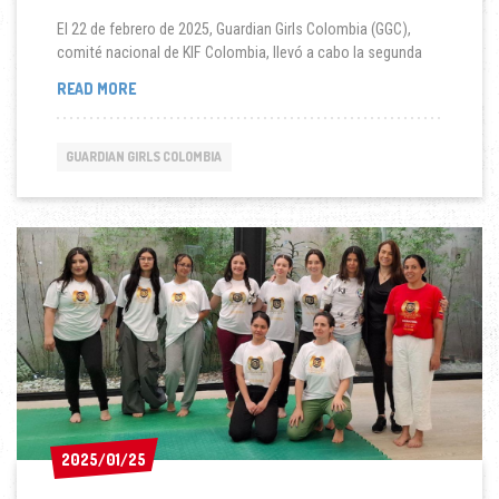
El 22 de febrero de 2025, Guardian Girls Colombia (GGC),
comité nacional de KIF Colombia, llevó a cabo la segunda
LA
READ MORE
ACADEMIA
GUARDIAN
GIRLS
GUARDIAN GIRLS COLOMBIA
DE
AIKIDO
REALIZA
SU
3ª
SESIÓN
EN
BOGOTÁ
2025/01/25
2025/01/25