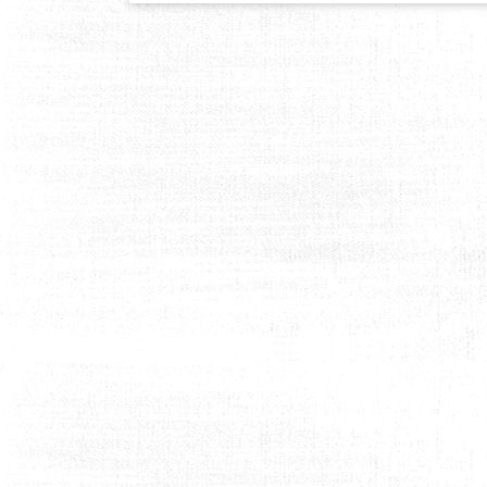
ま
マ
ラ
ソ
ン
2016