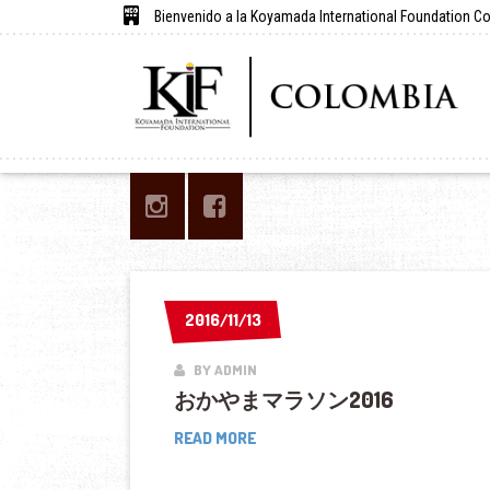
Bienvenido a la Koyamada International Foundation C
2016/11/13
2016/11/13
BY ADMIN
おかやまマラソン2016
お
READ MORE
か
や