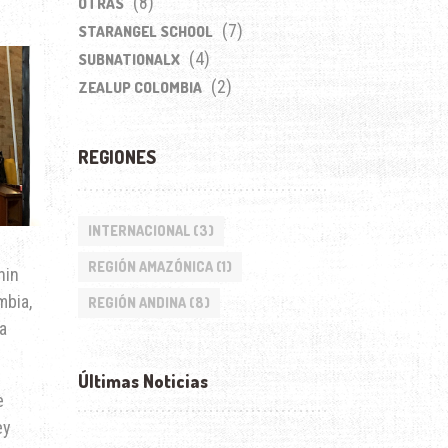
(8)
OTRAS
(7)
STARANGEL SCHOOL
(4)
SUBNATIONALX
(2)
ZEALUP COLOMBIA
REGIONES
INTERNACIONAL
(3)
REGIÓN AMAZÓNICA
(1)
hin
mbia,
REGIÓN ANDINA
(8)
a
Últimas Noticias
e
ey